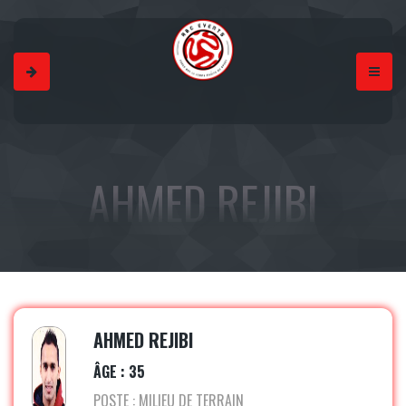
AHMED REJIBI
AHMED REJIBI
ÂGE : 35
POSTE : MILIEU DE TERRAIN