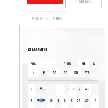
RÉSULTATS
MEILLEURS BUTEURS
CLASSEMENT
POS
CLUB
MJ
G
N
P
BP
BC
DB
PTS
1
10
7
2
1
27
12
15
2
2
10
7
1
2
43
15
28
MAGASIN
GENERAL
3
10
4
0
6
28
30
-2
12
ASSURANCES