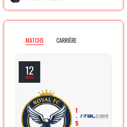
MATCHS
CARRIÈRE
12
MARS
1
-
5